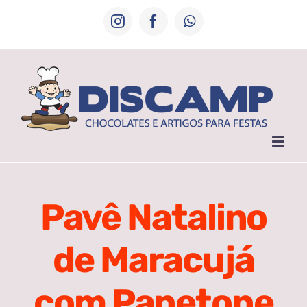
Ir
Instagram
Facebook
WhatsApp
para
o
conteúdo
Pavê Natalino
de Maracujá
com Panetone