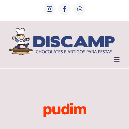
Ir
Instagram
Facebook
WhatsApp
para
o
conteúdo
pudim