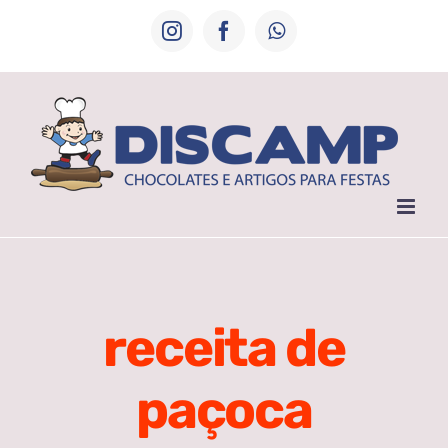
Ir
Instagram
Facebook
WhatsApp
para
o
conteúdo
receita de
paçoca